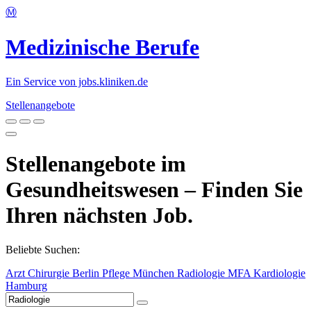
Ⓜ️
Medizinische Berufe
Ein Service von jobs.kliniken.de
Stellenangebote
Stellenangebote im
Gesundheitswesen – Finden Sie
Ihren nächsten Job.
Beliebte Suchen:
Arzt
Chirurgie
Berlin
Pflege
München
Radiologie
MFA
Kardiologie
Hamburg