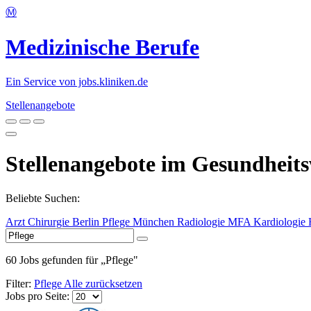
Ⓜ️
Medizinische Berufe
Ein Service von jobs.kliniken.de
Stellenangebote
Stellenangebote im Gesundheits
Beliebte Suchen:
Arzt
Chirurgie
Berlin
Pflege
München
Radiologie
MFA
Kardiologie
60
Jobs gefunden
für „Pflege"
Filter:
Pflege
Alle zurücksetzen
Jobs pro Seite: