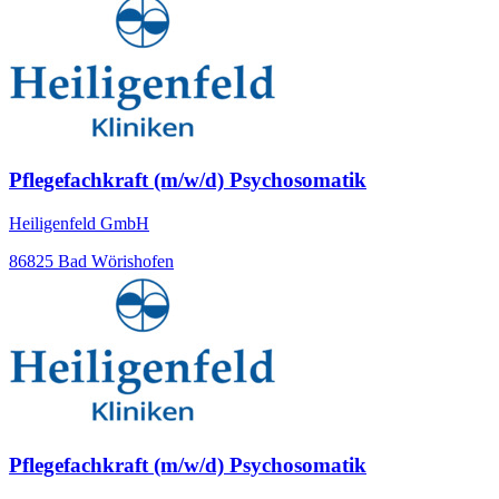
Pflegefachkraft (m/w/d) Psychosomatik
Heiligenfeld GmbH
86825 Bad Wörishofen
Pflegefachkraft (m/w/d) Psychosomatik