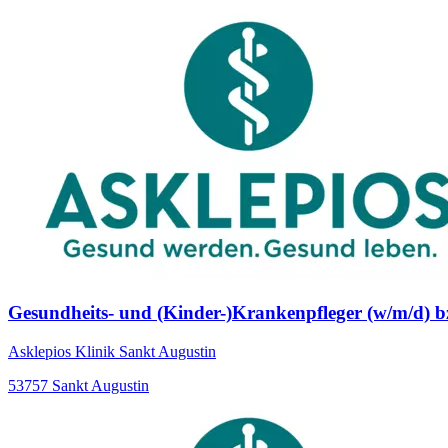
Gesundheits- und (Kinder-)Krankenpfleger (w/m/d) bz
Asklepios Klinik Sankt Augustin
53757 Sankt Augustin